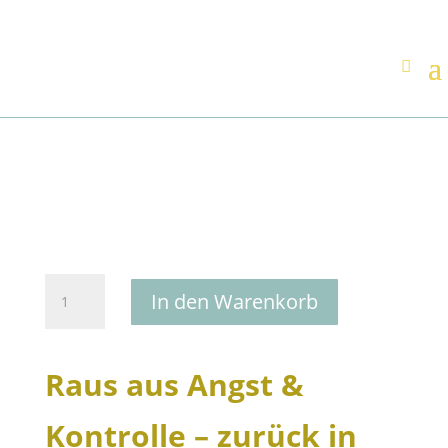
Raus
In den Warenkorb
aus
Angst
&
Raus aus Angst &
Kontrolle
–
zurück
Kontrolle – zurück in
in