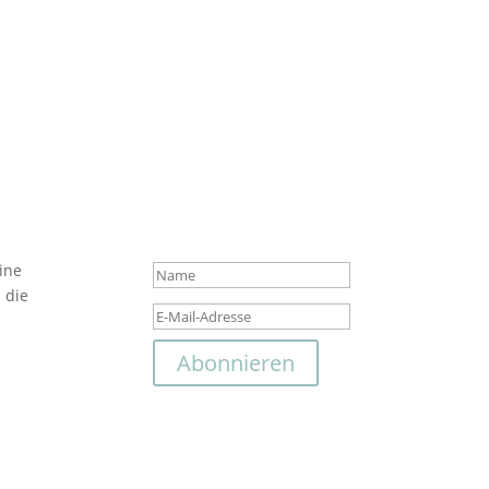
Das hat geklappt. Vielen
Anmeldung!
ine
 die
Abonnieren