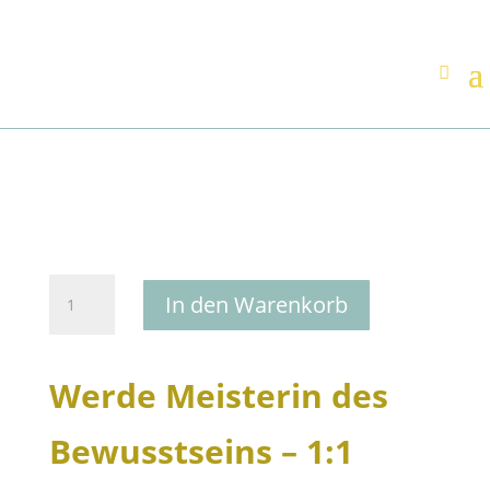
Werde
In den Warenkorb
Meisterin
des
Bewusstseins
Werde Meisterin des
-
1:1
Premium-
Bewusstseins – 1:1
Coaching
Menge