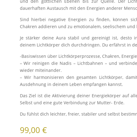
und den göttlichen Ebenen bis zur Quelle. Der Lich
dauerhaften Austausch mit den Energien anderer Mensch
Sind hierbei negative Energien zu finden, können si
Chakren addieren und zu emotionalem, seelischem und 
Je stärker deine Aura stabil und gereinigt ist, desto
deinem Lichtkörper dich durchdringen. Du erfährst in d
-Basiswissen über Lichtkörperprozesse, Chakren, Energie
– Wir reinigen die Nadis – Lichtbahnen – und verbind
wieder miteinander.
– Wir harmonisieren den gesamten Lichtkörper, damit
Ausdehnung in deinem Leben empfangen kannst.
Das Ziel ist die Aktivierung deiner Energiekörper auf 
Selbst und eine gute Verbindung zur Mutter- Erde.
Du fühlst dich leichter, freier, stabiler und selbst bestim
99,00
€